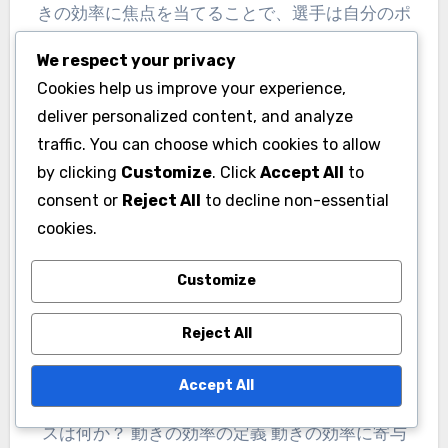
きの効率に焦点を当てることで、選手は自分のポ
ジショニングと行動を最適化し、コート上でのパ
We respect your privacy
フォーマンスを向上させることができます。 Key
Cookies help us improve your experience,
sections in the article: Toggle ダブルスのテニス
deliver personalized content, and analyze
におけるコート認識とは？ コート認識の定義と重
traffic. You can choose which cookies to allow
要性 コート認識の主要な要素 コート認識がゲー
by clicking
Customize
. Click
Accept All
to
ムプレーに与える影響 コート認識における一般的
consent or
Reject All
to decline non-essential
なミス コート認識を改善するためのドリル 空間
cookies.
的理解はダブルスのテニスパフォーマンスにどの
Customize
ように影響するか？ 空間的理解の定義 空間的理
解とポジショニングの関係 空間的理解を高めるた
Reject All
めのテクニック プロの試合における空間的理解の
例 空間的理解を発展させる上での課題 ダブルス
Accept All
のテニスにおける動きの効率のベストプラクティ
スは何か？ 動きの効率の定義 動きの効率に寄与