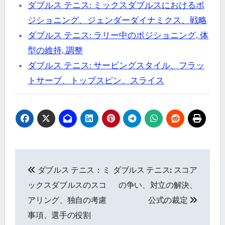
ダブルス テニス: ミックスダブルスにおけるポ
ジショニング、ジェンダーダイナミクス、戦略
ダブルス テニス: ラリー中のポジショニング, 体
型の維持, 調整
ダブルス テニス: サービングスタイル、フラッ
トサーブ、トップスピン、スライス
Post
ダブルス テニス：ミ
ダブルス テニス: スコア
navigation
ックスダブルスのスコ
の争い、対立の解決、
アリング、独自の考慮
公式の裁定
事項、選手の役割