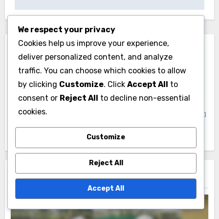
We respect your privacy
Cookies help us improve your experience,
deliver personalized content, and analyze
traffic. You can choose which cookies to allow
by clicking
Customize
. Click
Accept All
to
By
田中 雄介
consent or
Reject All
to decline non-essential
cookies.
テニスのダブルスルールに関する専門家で、競技者とコ
ーチ向けに分かりやすいガイドを提供しています。
Customize
Reject All
Related Post
Accept All