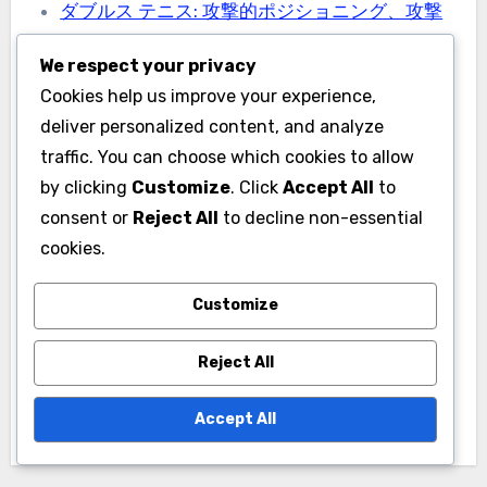
ダブルス テニス: 攻撃的ポジショニング、攻撃
戦略、ネットプレー
We respect your privacy
ダブルス テニス: 異なる相手へのポジショニン
Cookies help us improve your experience,
グ、スタイルの適応、柔軟性
deliver personalized content, and analyze
traffic. You can choose which cookies to allow
by clicking
Customize
. Click
Accept All
to
consent or
Reject All
to decline non-essential
cookies.
Post
ダブルス テニス: 攻
ダブルス テニス：ロ
Customize
navigation
撃的ポジショニング、
ブ、オーバーヘッド、
Reject All
攻撃戦略、ネットプレ
ボレーのポジショニン
ー
グ
Accept All